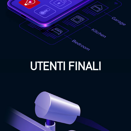
argomenti di tuo
interesse.
ENTRA
ORA
UTENTI FINALI
COMMUNITY
PER
INSTALLATORI