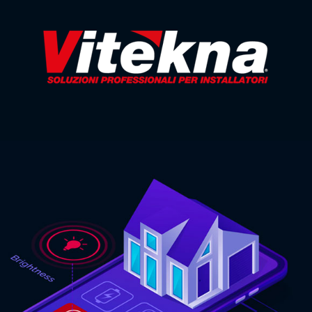
COMMUNITY
PER UTENTI
FINALI
Entra nella sezione
riservata agli utenti finali
e scegli uno degli